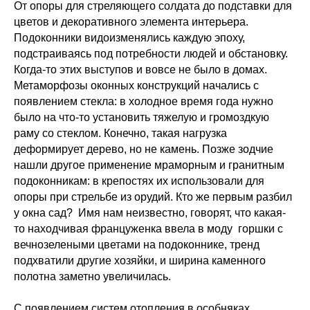
От опоры для стреляющего солдата до подставки для
цветов и декоративного элемента интерьера.
Подоконники видоизменялись каждую эпоху,
подстраиваясь под потребности людей и обстановку.
Когда-то этих выступов и вовсе не было в домах.
Метаморфозы оконных конструкций начались с
появлением стекла: в холодное время года нужно
было на что-то установить тяжелую и громоздкую
раму со стеклом. Конечно, такая нагрузка
деформирует дерево, но не камень. Позже зодчие
нашли другое применение мраморным и гранитным
подоконникам: в крепостях их использовали для
опоры при стрельбе из орудий. Кто же первым разбил
у окна сад? Имя нам неизвестно, говорят, что какая-
то находчивая француженка ввела в моду горшки с
вечнозелеными цветами на подоконнике, тренд
подхватили другие хозяйки, и ширина каменного
полотна заметно увеличилась.
С появлением систем отопления в особняках