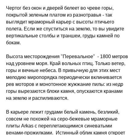
Чертог без окон и дверей белеет во чреве горы,
покрытой зеленым платом из разнотравья - так
выглядит мраморный карьер с высоты птичьего
полета. Если же спуститься на землю, то вы увидите
вертикальные столбы и траншеи, груды камней по
бокам.
Высота месторождения "Перевальное" - 1800 метров
над уровнем моря. Край вольных птиц. Только ветер,
горы и вечные небеса. В привычную для этих мест
мелодию миропорядка периодически вклинивается
рев моторов и монотонное жужжание пилы: из недр
горы вырезаются блоки камня, опускаются кранами
на землю и распиливаются.
В карьере лежит грудами белый камень, безликий,
совсем не похожей на серо-бежевые мраморные
плиты Arkas с переплетающимися синеватыми
венами-прожилками. Истинный облик камня откроет