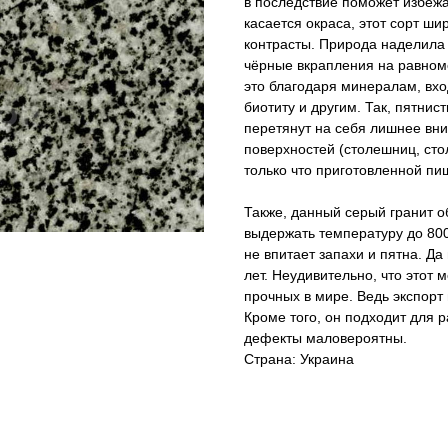
в последствие поможет избежа
касается окраса, этот сорт ши
контрасты. Природа наделила
чёрные вкрапления на равном
это благодаря минералам, вход
биотиту и другим. Так, пятнис
перетянут на себя лишнее вни
поверхностей (столешниц, стол
только что приготовленной пи
Также, данный серый гранит о
выдержать температуру до 800
не впитает запахи и пятна. Д
лет. Неудивительно, что этот
прочных в мире. Ведь экспорт
Кроме того, он подходит для 
дефекты маловероятны.
Страна: Украина