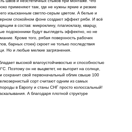
ть швов и неэстетичных стыков при монтаже. Что
роко применяют там, где не нужны яркие и резкие
 его изысканным светло-серым цветом. А белые и
ерном спокойном фоне создают эффект ряби. И всё
ящим в состав: микроклину, плагиоклазу, кварцу,
тые подоконники будут выглядеть эффектно, но не
мание. Кроме того, рябая поверхность рабочих
ов, барных стоек) скроет не только последствия
щи. Но и любые мелкие загрязнения.
бладает высокой влагоустойчивостью и способностью
°C. Поэтому он не выцветет, не выгорит на солнце,
а и сохранит свой первоначальный облик свыше 100
 мелкозернистый сорт считают одним из самых
 породы в Европу и станы СНГ просто колоссальный!
раскалывания. А благодаря плотной структуре