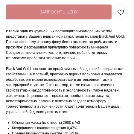
ЗАПРОСИТЬ ЦЕНУ
Италия один из крупнейших поставщиков мрамора, мы хотим
представить Вашему вниманию натуральный мрамор Black And Gold.
По насыщенному черному фону бежит золотистая рябь из жил и
прожилок, раскрашивая причудливо поверхность минерала.
Создается впечатление южного, ночного неба по которому
всполохами пробегают золотые молнии.
Black And Gold невероятно яркий камень, обладающий прекрасными
свойствами. Он плотный, прекрасно держит полировку и поддается
обработке, его можно использовать как в интерьерной, так и в
экстерьерной отделке. Этот мрамор, кроме своих практических
свойств (таких как долговечность и экологичность), также наделен
эстетической ценностью – яркостью, необычностью рисунка,
неповторимостью. Камень с легкостью создаст атмосферу
торжественности и утонченности, будет солитером в Вашем доме,
украшая собой долгие десятилетия.
Объемная масса (плотность) 2600 кг/м3
Коэффициент водопоглощения 0,47%
Предел прочности на сжатие 135 МПа