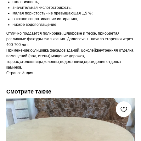
экологичность;
значительная кислотостойкость;
малая пористость - не превышающая 1,5 %;
высокое сопротивление истиранию;
низкое водопоглащение;
Отлично поддается полировке, шлифовке и теске, приобретая
различные фактуры скалывания. Долговечен - начало старения через
400-700 лет.
Применение:облицовка фасадов зданий, цоколей;внутренняя отделка
помещений (пол, стены);мощение дорожек,
террас;столешницы;колонны;подоконники;ограждения;отделка
каминов.
Страна: Индия
Смотрите также