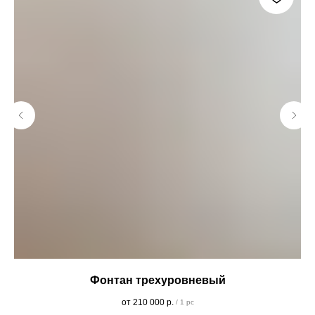
Фонтан трехуровневый
С
210 000
р.
/
1 pc