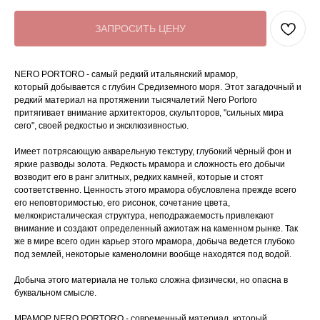
ЗАПРОСИТЬ ЦЕНУ
NERO PORTORO - самый редкий итальянский мрамор,
который добывается с глубин Cредиземного моря. Этот загадочный и
редкий материал на протяжении тысячалетий Nero Portoro
притягивает внимание архитекторов, скульпторов, "сильных мира
сего", своей редкостью и эксклюзивностью.
Имеет потрясающую акварельную текстуру, глубокий чёрный фон и
яркие разводы золота. Редкость мрамора и сложность его добычи
возводит его в ранг элитных, редких камней, которые и стоят
соответственно. Ценность этого мрамора обусловлена прежде всего
его неповторимостью, его рисонок, сочетание цвета,
мелкокристалическая структура, неподражаемость привлекают
внимание и создают определенный ажиотаж на каменном рынке. Так
же в мире всего один карьер этого мрамора, добыча ведется глубоко
под землей, некоторые каменоломни вообще находятся под водой.
Добыча этого материала не только сложна физически, но опасна в
буквальном смысле.
МРАМОР NERO PORTORO - современный материал, который