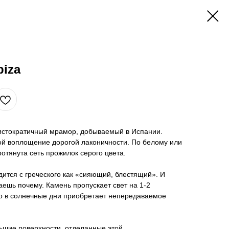
biza
ристократичный мрамор, добываемый в Испании.
ой воплощение дорогой лаконичности. По белому или
тянута сеть прожилок серого цвета.
ится с греческого как «сияющий, блестящий». И
аешь почему. Камень пропускает свет на 1-2
его в солнечные дни приобретает непередаваемое
шие поверхности, отделанные этой