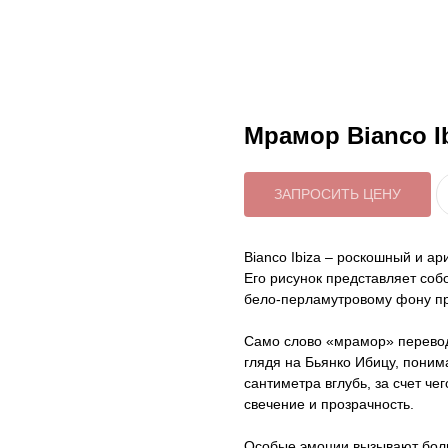
Мрамор Bianco I
ЗАПРОСИТЬ ЦЕНУ
Bianco Ibiza – роскошный и а
Его рисунок представляет соб
бело-перламутровому фону про
Само слово «мрамор» перевод
глядя на Бьянко Ибицу, поним
сантиметра вглубь, за счет ч
свечение и прозрачность.
Особые эмоции вызывают боль