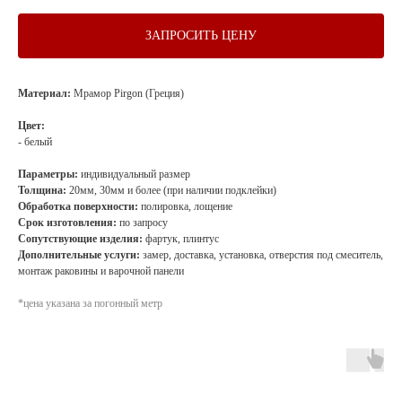
ЗАПРОСИТЬ ЦЕНУ
Материал:
Мрамор Pirgon (Греция)
Цвет:
- белый
Параметры:
индивидуальный размер
Толщина:
20мм, 30мм и более (при наличии подклейки)
Обработка поверхности:
полировка, лощение
Срок изготовления:
по запросу
Сопутствующие изделия:
фартук, плинтус
Дополнительные услуги:
замер, доставка, установка, отверстия под смеситель,
монтаж раковины и варочной панели
*цена указана за погонный метр