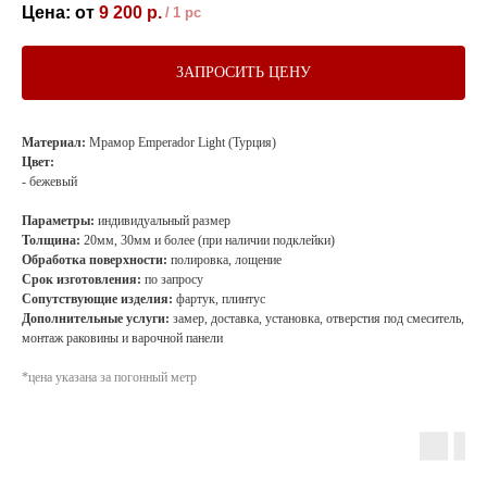
9 200
р.
/
1 pc
ЗАПРОСИТЬ ЦЕНУ
Материал:
Мрамор Emperador Light (Турция)
Цвет:
- бежевый
Параметры:
индивидуальный размер
Толщина:
20мм, 30мм и более (при наличии подклейки)
Обработка поверхности:
полировка, лощение
Срок изготовления:
по запросу
Сопутствующие изделия:
фартук, плинтус
Дополнительные услуги:
замер, доставка, установка, отверстия под смеситель,
монтаж раковины и варочной панели
*цена указана за погонный метр