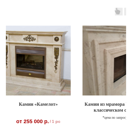
Камин «Камелот»
Камин из мрамора Vol
классическом сти
*цена по запросу
255 000
р.
/
1 pc