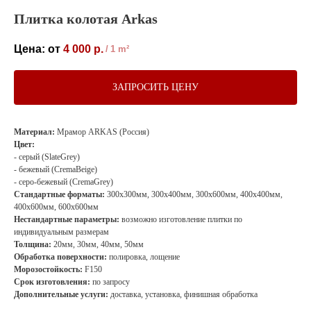
Плитка колотая Arkas
4 000
р.
/
1 m²
ЗАПРОСИТЬ ЦЕНУ
Материал:
Мрамор ARKAS (Россия)
Цвет:
- серый (SlateGrey)
- бежевый (CremaBeige)
- серо-бежевый (CremaGrey)
Стандартные форматы:
300х300мм, 300х400мм, 300х600мм, 400х400мм,
400х600мм, 600х600мм
Нестандартные параметры:
возможно изготовление плитки по
индивидуальным размерам
Толщина:
20мм, 30мм, 40мм, 50мм
Обработка поверхности:
полировка, лощение
Морозостойкость:
F150
Срок изготовления:
по запросу
Дополнительные услуги:
доставка, установка, финишная обработка