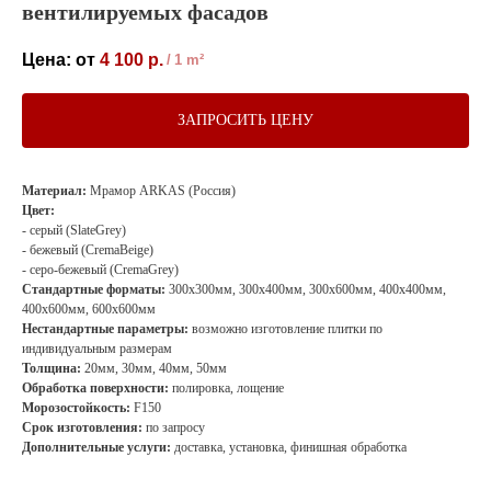
вентилируемых фасадов
4 100
р.
/
1 m²
ЗАПРОСИТЬ ЦЕНУ
Материал:
Мрамор ARKAS (Россия)
Цвет:
- серый (SlateGrey)
- бежевый (CremaBeige)
- серо-бежевый (CremaGrey)
Стандартные форматы:
300х300мм, 300х400мм, 300х600мм, 400х400мм,
400х600мм, 600х600мм
Нестандартные параметры:
возможно изготовление плитки по
индивидуальным размерам
Толщина:
20мм, 30мм, 40мм, 50мм
Обработка поверхности:
полировка, лощение
Морозостойкость:
F150
Срок изготовления:
по запросу
Дополнительные услуги:
доставка, установка, финишная обработка