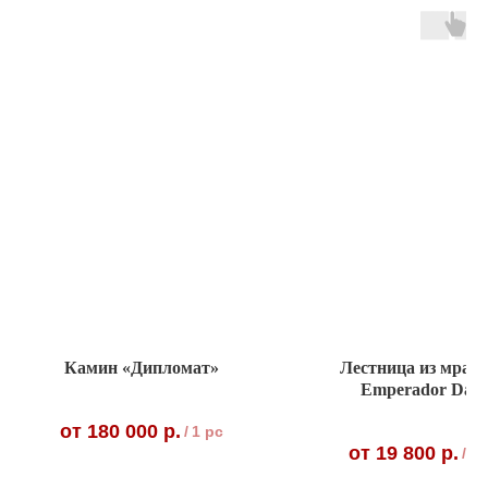
Камин «Дипломат»
Лестница из мрам
Emperador Dar
180 000
р.
/
1 pc
19 800
р.
/
1 