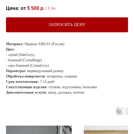
5 500
р.
/
1 lm
ЗАПРОСИТЬ ЦЕНУ
Материал:
Мрамор ARKAS (Россия)
Цвет:
- серый (SlateGrey)
- бежевый (CremaBeige)
- серо-бежевый (CremaGrey)
Параметры:
индивидуальный размер
Обработка поверхности
: полировка, лощение
Срок изготовления:
7-14 дней
Сопутствующие изделия:
ступени, подступенки, балясины
Дополнительные услуги:
замер, доставка, монтаж